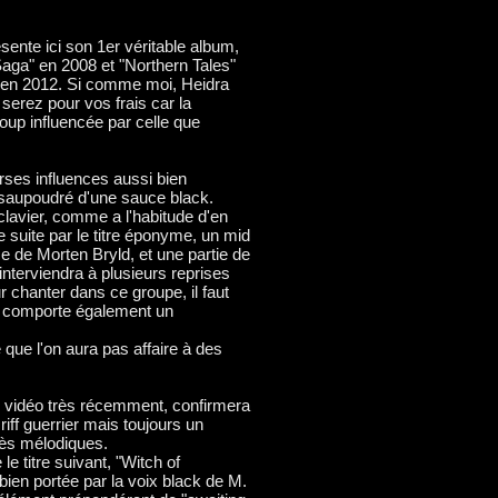
ente ici son 1er véritable album,
aga" en 2008 et "Northern Tales"
 en 2012. Si comme moi, Heidra
 serez pour vos frais car la
up influencée par celle que
rses influences aussi bien
 saupoudré d'une sauce black.
 clavier, comme a l'habitude d'en
suite par le titre éponyme, un mid
ce de Morten Bryld, et une partie de
interviendra à plusieurs reprises
 chanter dans ce groupe, il faut
tre comporte également un
que l'on aura pas affaire à des
'une vidéo très récemment, confirmera
riff guerrier mais toujours un
rès mélodiques.
le titre suivant, "Witch of
bien portée par la voix black de M.