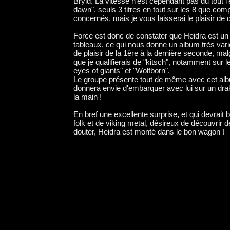
Bryld. La vitesse n'est cependant pas du tout 
dawn", seuls 3 titres en tout sur les 8 que compo
concernés, mais je vous laisserai le plaisir de 
Force est donc de constater que Heidra est un 
tableaux, ce qui nous donne un album très var
de plaisir de la 1ère à la dernière seconde, malgr
que je qualifierais de "kitsch", notamment sur le
eyes of giants" et "Wolfborn".
Le groupe présente tout de même avec cet alb
donnera envie d'embarquer avec lui sur un drak
la main !
En bref une excellente surprise, et qui devrait 
folk et de viking metal, désireux de découvrir 
douter, Heidra est monté dans le bon wagon !