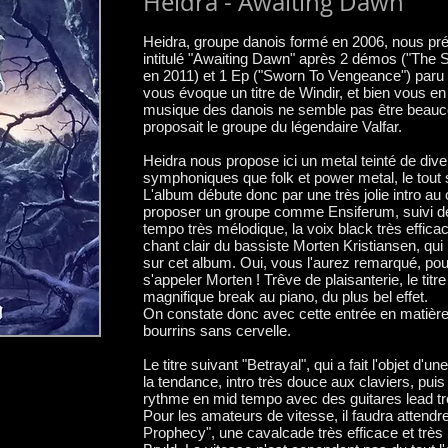
Heidra - Awaiting Dawn
Heidra, groupe danois formé en 2006, nous prés
intitulé "Awaiting Dawn" après 2 démos ("The S
en 2011) et 1 Ep ("Sworn To Vengeance") paru
vous évoque un titre de Windir, et bien vous en
musique des danois ne semble pas être beauco
proposait le groupe du légendaire Valfar.
Heidra nous propose ici un metal teinté de dive
symphoniques que folk et power metal, le tout
L'album débute donc par une très jolie intro au
proposer un groupe comme Ensiferum, suivi de 
tempo très mélodique, la voix black très effica
chant clair du bassiste Morten Kristiansen, qui 
sur cet album. Oui, vous l'aurez remarqué, pour
s'appeler Morten ! Trêve de plaisanterie, le ti
magnifique break au piano, du plus bel effet.
On constate donc avec cette entrée en matière 
bourrins sans cervelle.
Le titre suivant "Betrayal", qui a fait l'objet d
la tendance, intro très douce aux claviers, puis 
rythme en mid tempo avec des guitares lead t
Pour les amateurs de vitesse, il faudra attendre 
Prophecy", une cavalcade très efficace et très 