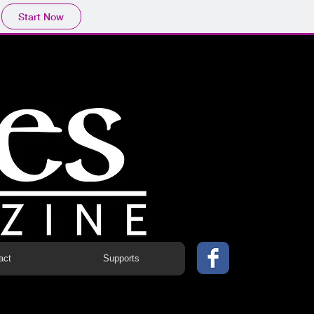
Start Now
act
Supports