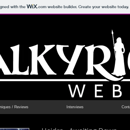
igned with the
.com
website builder. Create your website today.
niques / Reviews
Interviews
Cont