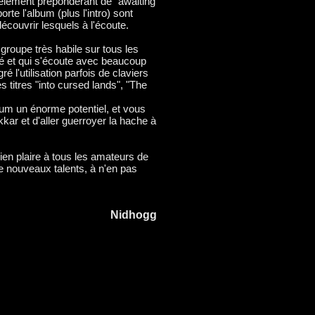
l'élément prépondérant de "awaiting
rte l'album (plus l'intro) sont
découvrir lesquels à l'écoute.
groupe très habile sur tous les
ié et qui s'écoute avec beaucoup
é l'utilisation parfois de claviers
s titres "into cursed lands", "The
um un énorme potentiel, et vous
kar et d'aller guerroyer la hache à
bien plaire à tous les amateurs de
de nouveaux talents, à n'en pas
Nidhogg